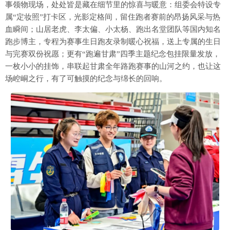
事领物现场，处处皆是藏在细节里的惊喜与暖意：组委会特设专
属“定妆照”打卡区，光影定格间，留住跑者赛前的昂扬风采与热
血瞬间；山居老虎、李太偏、小太杨、跑出名堂团队等国内知名
跑步博主，专程为赛事生日跑友录制暖心祝福，送上专属的生日
与完赛双份祝愿；更有“跑遍甘肃”四季主题纪念包挂限量发放，
一枚小小的挂饰，串联起甘肃全年路跑赛事的山河之约，也让这
场崆峒之行，有了可触摸的纪念与绵长的回响。