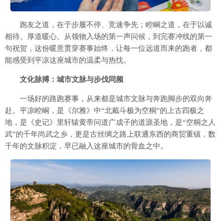
跑友之道，在于步履不停、竞速争先；崆峒之道，在于以诚
相待、厚道暖心。从领物入场的第一声问候，到完赛冲线的第一
句祝贺，这份暖意贯穿赛事始终，让每一位远道而来的跑者，都
能感受到平凉这座城市的温柔与热忱。
文化脉搏：城市文脉与步伐同频
一场好的路跑赛事，从来都是城市文脉与奔跑脚步的双向奔
赴。平凉崆峒，是《尔雅》中“北戴斗极为空桐”的上古四极之
地，是《史记》里轩辕黄帝问道广成子的道源圣地，是“空桐之人
武”的千年尚武之乡，更是古丝绸之路上联通东西的商贸重镇，数
千年的文脉积淀，早已融入这座城市的骨血之中。