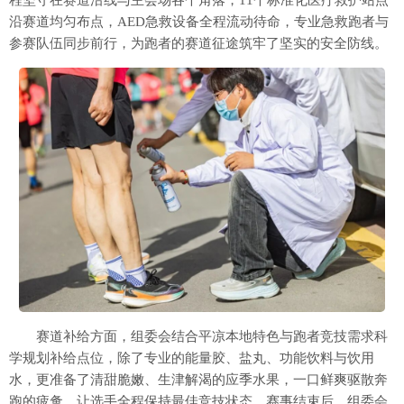
程坚守在赛道沿线与主会场各个角落，11个标准化医疗救护站点
沿赛道均匀布点，AED急救设备全程流动待命，专业急救跑者与
参赛队伍同步前行，为跑者的赛道征途筑牢了坚实的安全防线。
赛道补给方面，组委会结合平凉本地特色与跑者竞技需求科
学规划补给点位，除了专业的能量胶、盐丸、功能饮料与饮用
水，更准备了清甜脆嫩、生津解渴的应季水果，一口鲜爽驱散奔
跑的疲惫，让选手全程保持最佳竞技状态。赛事结束后，组委会