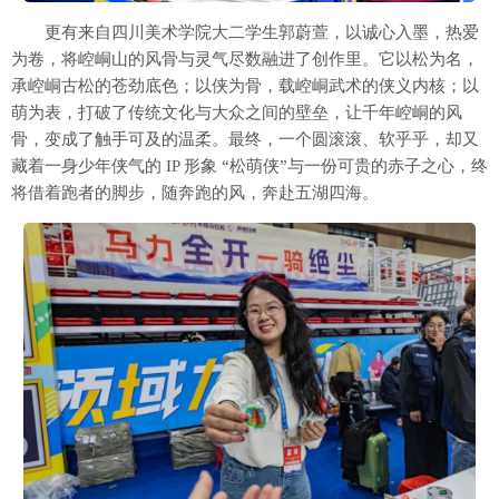
更有来自四川美术学院大二学生郭蔚萱，以诚心入墨，热爱
为卷，将崆峒山的风骨与灵气尽数融进了创作里。它以松为名，
承崆峒古松的苍劲底色；以侠为骨，载崆峒武术的侠义内核；以
萌为表，打破了传统文化与大众之间的壁垒，让千年崆峒的风
骨，变成了触手可及的温柔。最终，一个圆滚滚、软乎乎，却又
藏着一身少年侠气的 IP 形象 “松萌侠”与一份可贵的赤子之心，终
将借着跑者的脚步，随奔跑的风，奔赴五湖四海。