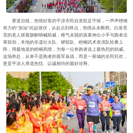
赛道沿线，热情好客的平凉市民自发驻足守候，一声声铿锵
有力的“加油”此起彼伏，从起点到终点，热情从未断档。白发苍
苍的老人摇着旗帜呐喊助威，稚气未脱的孩童伸出小手与跑者击
掌鼓劲，本地的非遗社火队、锣鼓队、崆峒武术表演队轮番上
阵，用最地道的崆峒风情，为每一位奔跑者送上最热烈的助威。
这场奔赴，从来不是跑者的孤军奋战，而是一座城的全民狂欢，
更是平凉人厚道热忱、以诚相待的最好诠释。