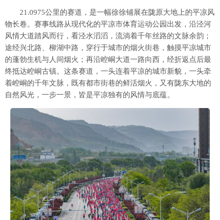
21.0975公里的赛道，是一幅徐徐铺展在陇原大地上的平凉风
物长卷。赛事线路从现代化的平凉市体育运动公园出发，沿泾河
风情大道踏风而行，看泾水滔滔，流淌着千年丝路的文脉余韵；
途经兴北路、柳湖中路，穿行于城市的烟火街巷，触摸平凉城市
的蓬勃生机与人间烟火；再沿崆峒大道一路向西，经折返点后最
终抵达崆峒古镇。这条赛道，一头连着平凉的城市新貌，一头牵
着崆峒的千年文脉，既有都市街巷的鲜活烟火，又有陇东大地的
自然风光，一步一景，皆是平凉独有的风情与底蕴。