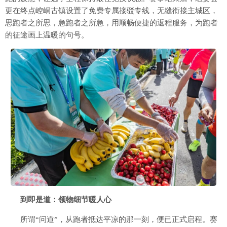
更在终点崆峒古镇设置了免费专属接驳专线，无缝衔接主城区，
思跑者之所思，急跑者之所急，用顺畅便捷的返程服务，为跑者
的征途画上温暖的句号。
到即是道：领物细节暖人心
所谓“问道”，从跑者抵达平凉的那一刻，便已正式启程。赛