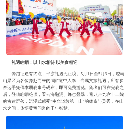
礼遇崆峒：以山水相待 以美食相迎
奔跑征途有终点，平凉礼遇无止境。5月1日至5月3日，崆峒
山景区为各位奔赴而来的“峒”道中人奉上专属文旅礼遇，所有参
赛选手凭借本届赛事号码布，即可免费游览。跑者们可在完赛之
后，登临崆峒绝顶，看云海翻涌、峰峦叠翠，逛八台九宫十二院
的古建群落，沉浸式感受“中华道教第一山”的雄奇与灵秀，在山
水之间，体悟黄帝问道的千年智慧。