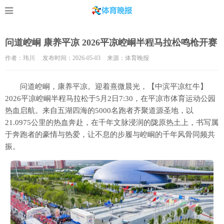
问道崆峒 康养平凉 2026平凉崆峒半程马拉松鸣枪开赛
作者：玮川 发布时间：2026-05-03
来源：体育晚报
问道崆峒，康养平凉。迎着熹微晨光，【中滨平凉红牛】
2026平凉崆峒半程马拉松于5月2日7:30，在平凉市体育运动公园
热血启航。来自五湖四海的5000名跑者齐聚道源圣地，以
21.0975公里的热血奔赴，在千年文脉浸润的陇原热土上，书写属
于奔跑者的豪情与热爱，让不息的步履与崆峒的千年风骨同频共
振。