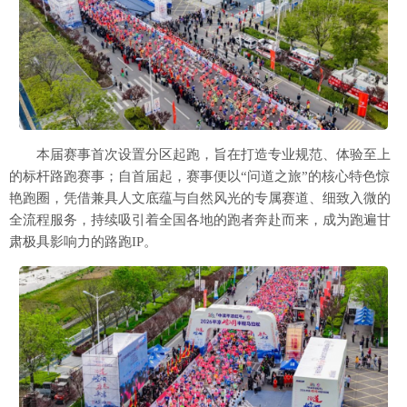
本届赛事首次设置分区起跑，旨在打造专业规范、体验至上
的标杆路跑赛事；自首届起，赛事便以“问道之旅”的核心特色惊
艳跑圈，凭借兼具人文底蕴与自然风光的专属赛道、细致入微的
全流程服务，持续吸引着全国各地的跑者奔赴而来，成为跑遍甘
肃极具影响力的路跑IP。