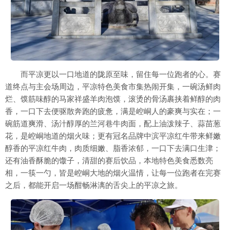
而平凉更以一口地道的陇原至味，留住每一位跑者的心。赛
道终点与主会场周边，平凉特色美食市集热闹开集，一碗汤鲜肉
烂、馍筋味醇的马家祥盛羊肉泡馍，滚烫的骨汤裹挟着鲜醇的肉
香，一口下去便驱散奔跑的疲惫，满是崆峒人的豪爽与实在；一
碗筋道爽滑、汤汁醇厚的兰河巷牛肉面，配上油泼辣子、蒜苗葱
花，是崆峒地道的烟火味；更有冠名品牌中滨平凉红牛带来鲜嫩
醇香的平凉红牛肉，肉质细嫩、脂香浓郁，一口下去满口生津；
还有油香酥脆的馓子，清甜的赛后饮品，本地特色美食悉数亮
相，一筷一勺，皆是崆峒大地的烟火温情，让每一位跑者在完赛
之后，都能开启一场酣畅淋漓的舌尖上的平凉之旅。