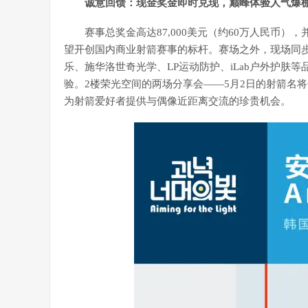
诚意回馈：现金奖金即时兑现，巅峰体验人气爆
赛事总奖金高达87,000美元（约60万人民币），
望开创国内商业射箭赛事的标杆。赛场之外，现场同步
乐、施华洛世奇光学、LP运动防护、iLab户外护肤
验。2楼荣光空间的两场分享会——5月2日的射箭名
为射箭爱好者提供与偶像近距离交流的珍贵机会。