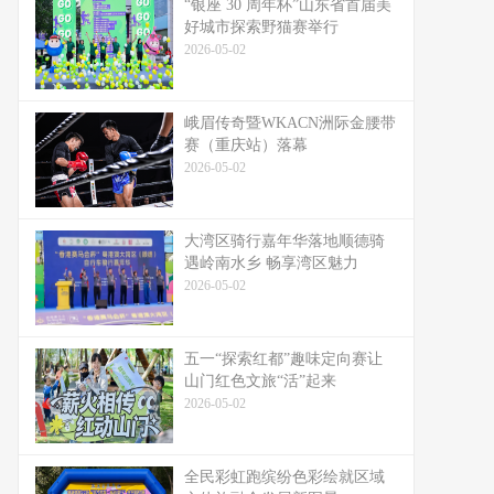
“银座 30 周年杯”山东省首届美
好城市探索野猫赛举行
2026-05-02
峨眉传奇暨WKACN洲际金腰带
赛（重庆站）落幕
2026-05-02
大湾区骑行嘉年华落地顺德骑
遇岭南水乡 畅享湾区魅力
2026-05-02
五一“探索红都”趣味定向赛让
山门红色文旅“活”起来
2026-05-02
全民彩虹跑缤纷色彩绘就区域