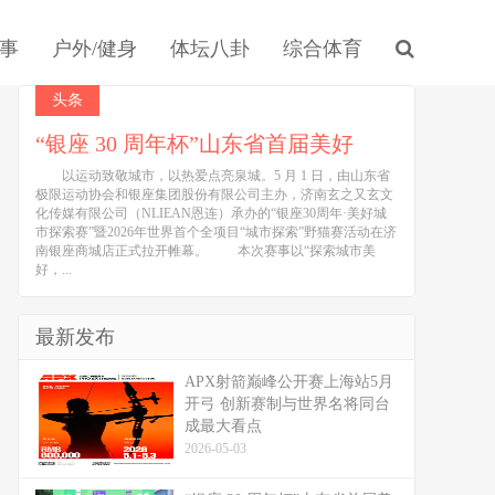
事
户外/健身
体坛八卦
综合体育
头条
“银座 30 周年杯”山东省首届美好
以运动致敬城市，以热爱点亮泉城。5 月 1 日，由山东省
极限运动协会和银座集团股份有限公司主办，济南玄之又玄文
化传媒有限公司（NLIEAN恩连）承办的“银座30周年·美好城
市探索赛”暨2026年世界首个全项目“城市探索”野猫赛活动在济
南银座商城店正式拉开帷幕。 本次赛事以“探索城市美
好，...
最新发布
APX射箭巅峰公开赛上海站5月
开弓 创新赛制与世界名将同台
成最大看点
2026-05-03