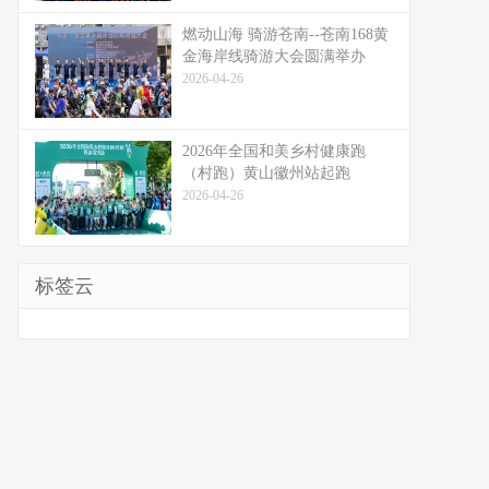
燃动山海 骑游苍南--苍南168黄
金海岸线骑游大会圆满举办
2026-04-26
2026年全国和美乡村健康跑
（村跑）黄山徽州站起跑
2026-04-26
标签云